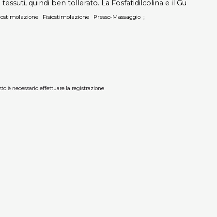
essuti, quindi ben tollerato. La Fosfatidilcolina e il Gu
rostimolazione
Fisiostimolazione
Presso-Massaggio
sto è necessario effettuare la registrazione