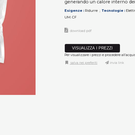
generando un calore interno dei t
Esigenze
Ridurre
Tecnologie
Elett
UM. CF
download pdf
VISUALIZZA I PREZZI
Per visualizzare i prezzi e procedere all’acqui
salva nei preferiti
invia link