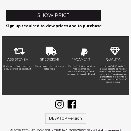
SHOW PRICE
Sign up required to view prices and to purchase
ASSISTENZA
SPEDIZIONI
PAGAMENTI
QUALITÀ
Per informazioni e supporto
Consegna rapida e sicura in
Concludi i tuoi acquisti in
La linea iSol. Beauty è
scrivi a
info@isolbeauty.it
tutta Italia.
modo semplice,
stata studiata ad hoc per
veloce e sicuro grazie al
poter eseguire trattamenti
pagamento tramite Paypal
professionali in cabina e per
permettere alla cliente il
mantenimento dei risultati
anche a casa.
DESKTOP version
© 2026 TECHNOLOGY SRL - CF/P.IVA IT09607650158 - All rights reserved