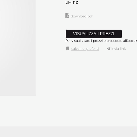
UM. PZ
download pdf
VISUALIZZA I PREZZI
Per visualizzare i prezzi e procedere all’acqui
salva nei preferiti
invia link